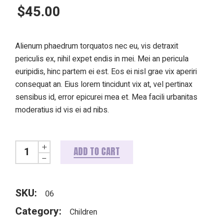
$
45.00
Alienum phaedrum torquatos nec eu, vis detraxit
periculis ex, nihil expet endis in mei. Mei an pericula
euripidis, hinc partem ei est. Eos ei nisl grae vix aperiri
consequat an. Eius lorem tincidunt vix at, vel pertinax
sensibus id, error epicurei mea et. Mea facili urbanitas
moderatius id vis ei ad nibs.
Woven mouse quantity
ADD TO CART
SKU:
06
Category:
Children