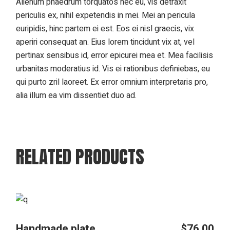
Alienum phaedrum torquatos nec eu, vis detraxit
periculis ex, nihil expetendis in mei. Mei an pericula
euripidis, hinc partem ei est. Eos ei nisl graecis, vix
aperiri consequat an. Eius lorem tincidunt vix at, vel
pertinax sensibus id, error epicurei mea et. Mea facilisis
urbanitas moderatius id. Vis ei rationibus definiebas, eu
qui purto zril laoreet. Ex error omnium interpretaris pro,
alia illum ea vim dissentiet duo ad.
RELATED PRODUCTS
Handmade plate
$
76.00