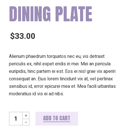
DINING PLATE
$
33.00
Alienum phaedrum torquatos nec eu, vis detraxit
periculis ex, nihil expet endis in mei. Mei an pericula
euripidis, hinc partem ei est. Eos ei nisl grae vix aperiri
consequat an. Eius lorem tincidunt vix at, vel pertinax
sensibus id, error epicurei mea et. Mea facili urbanitas
moderatius id vis ei ad nibs.
Dining plate quantity
ADD TO CART